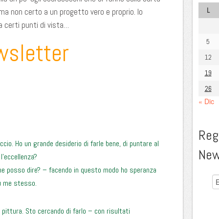
L
 ma non certo a un progetto vero e proprio. Io
certi punti di vista…
5
wsletter
12
19
26
« Dic
Regi
ccio. Ho un grande desiderio di farle bene, di puntare al
New
l’eccellenza?
me posso dire? – facendo in questo modo ho speranza
su me stesso.
 pittura. Sto cercando di farlo – con risultati