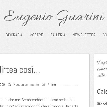
Eugenio Guarini
BIOGRAFIA
MOSTRE
GALLERIA
NEWSLETTER
CO
Dipin
contr
dirtea così…
alla 
2009
Nessun commento
Article
Cal
ere anche me. Sembrerebbe una cosa seria, ma
GENNAI
ia un po’ agli scarabocchi che si fanno sulla carta