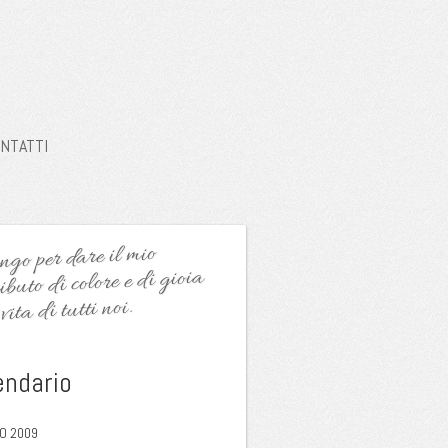
NTATTI
go per dare il mio
ibuto di colore e di gioia
vita di tutti noi.
endario
O 2009