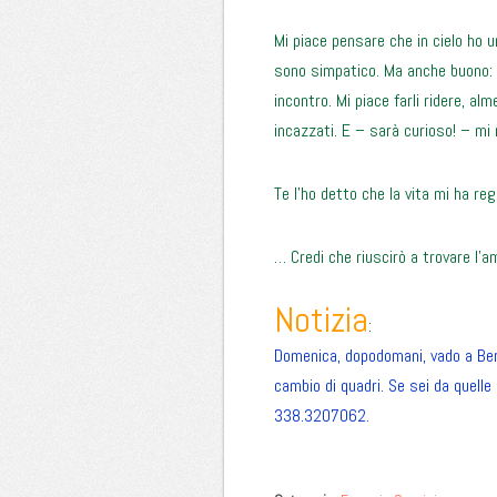
Mi piace pensare che in cielo ho u
sono simpatico. Ma anche buono: io
incontro. Mi piace farli ridere, 
incazzati. E – sarà curioso! – mi 
Te l’ho detto che la vita mi ha re
… Credi che riuscirò a trovare l’a
Notizia
:
Domenica, dopodomani, vado a Berg
cambio di quadri. Se sei da quelle p
338.3207062.