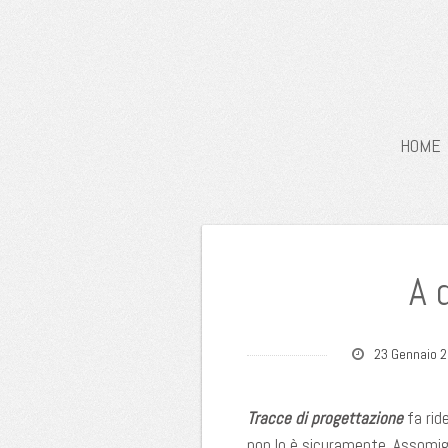
HOME
A 
23 Gennaio 
Tracce di progettazione
fa rid
non lo è sicuramente. Assomigl