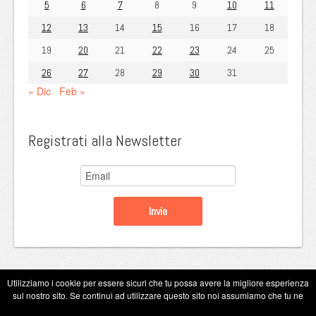
5
6
7
8
9
10
11
12
13
14
15
16
17
18
19
20
21
22
23
24
25
26
27
28
29
30
31
« Dic
Feb »
Registrati alla Newsletter
Utilizziamo i cookie per essere sicuri che tu possa avere la migliore esperienza
sul nostro sito. Se continui ad utilizzare questo sito noi assumiamo che tu ne
Copyright Eugenio Guarini 2026