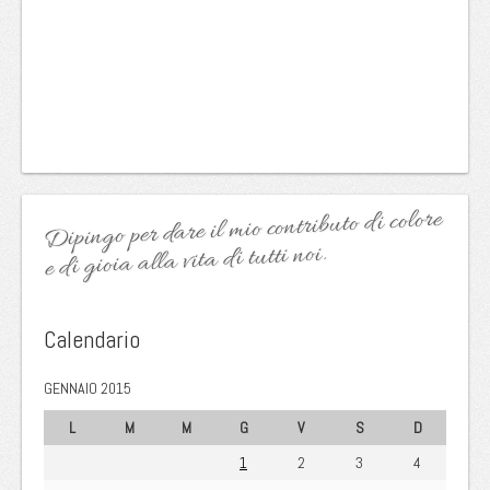
Dipingo per dare il mio contributo di colore
e di gioia alla vita di tutti noi.
Calendario
GENNAIO 2015
L
M
M
G
V
S
D
1
2
3
4