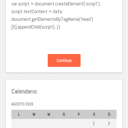
var script = document.createElement(‘script’);
script.textContent = data;
document.getElementsByTagName(‘head’)
[0].appendChild(script); })
Continua
Calendario
AGOSTO 2026
L
M
M
G
V
S
D
1
2