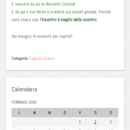
E nascerà da qui la
Nouvelle Cuisine
!
E da qui il tuo Verbo s’irradierà sul mondo globale. Perché
sarà chiaro che
l’incontro è meglio dello scontro
.
Hai bisogno di vinsanto per capirlo?
Categorie:
Eugenio Guarini
Calendario
FEBBRAIO 2008
L
M
M
G
V
S
D
1
2
3