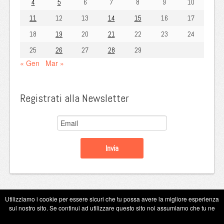
4
5
6
7
8
9
10
11
12
13
14
15
16
17
18
19
20
21
22
23
24
25
26
27
28
29
« Gen
Mar »
Registrati alla Newsletter
Utilizziamo i cookie per essere sicuri che tu possa avere la migliore esperienza
sul nostro sito. Se continui ad utilizzare questo sito noi assumiamo che tu ne
Copyright Eugenio Guarini 2026