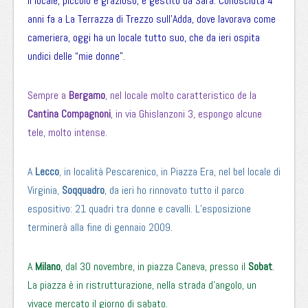
Il locale, piccolo e grazioso, è gestito da Sara. Conosciuta 4
anni fa a La Terrazza di Trezzo sull’Adda, dove lavorava come
cameriera, oggi ha un locale tutto suo, che da ieri ospita
undici delle “mie donne”.
Sempre a
Bergamo
, nel locale molto caratteristico de la
Cantina Compagnoni
, in via Ghislanzoni 3, espongo alcune
tele, molto intense.
A
Lecco
, in località Pescarenico, in Piazza Era, nel bel locale di
Virginia,
Soqquadro
, da ieri ho rinnovato tutto il parco
espositivo: 21 quadri tra donne e cavalli. L’esposizione
terminerà alla fine di gennaio 2009.
A
Milano
, dal 30 novembre, in piazza Caneva, presso il
Sobat
.
La piazza è in ristrutturazione, nella strada d’angolo, un
vivace mercato il giorno di sabato.