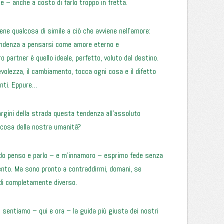
te – anche a costo di farlo troppo in fretta.
ne qualcosa di simile a ciò che avviene nell’amore:
tendenza a pensarsi come amore eterno e
 partner è quello ideale, perfetto, voluto dal destino.
olezza, il cambiamento, tocca ogni cosa e il difetto
enti. Eppure…
gini della strada questa tendenza all’assoluto
cosa della nostra umanità?
ando penso e parlo – e m’innamoro – esprimo fede senza
ento. Ma sono pronto a contraddirmi, domani, se
di completamente diverso.
 sentiamo – qui e ora – la guida più giusta dei nostri