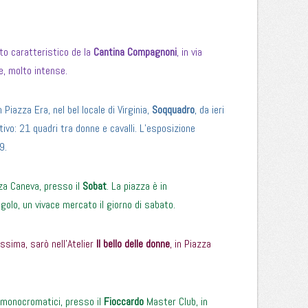
lto caratteristico de la
Cantina Compagnoni
, in via
e, molto intense.
n Piazza Era, nel bel locale di Virginia,
Soqquadro
, da ieri
tivo: 21 quadri tra donne e cavalli. L’esposizione
9.
zza Caneva, presso il
Sobat
. La piazza è in
ngolo, un vivace mercato il giorno di sabato.
ssima, sarò nell’Atelier
Il bello delle donne
, in Piazza
i monocromatici, presso il
Fioccardo
Master Club, in