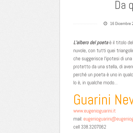
Da q
16 Dicembre 
L’albero del poeta
è il titolo d
nuvole, con tutti quei triangoli
che suggerisce l’ipotesi di una 
protetto da una stella, di av
perché un poeta è uno in qualc
lo è, in qualche modo…
Guarini Ne
www.eugenioguarini.it
mail:
eugenioguarini@eugeniogu
cell 338.3207062