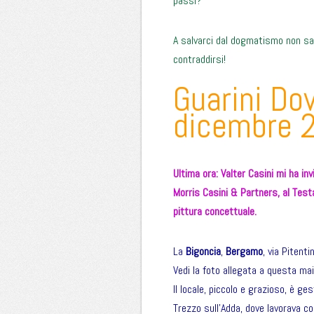
passi?
A salvarci dal dogmatismo non sarà
contraddirsi!
Guarini Do
dicembre 
Ultima ora: Valter Casini mi ha in
Morris Casini & Partners, al Test
pittura concettuale.
La
Bigoncia
,
Bergamo
, via Pitenti
Vedi la foto allegata a questa mai
Il locale, piccolo e grazioso, è g
Trezzo sull’Adda, dove lavorava co