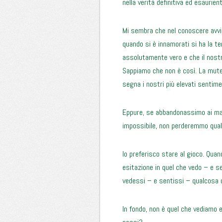
nella verità definitiva ed esaurien
Mi sembra che nel conoscere avvie
quando si è innamorati si ha la 
assolutamente vero e che il nostro
Sappiamo che non è così. La mutev
segna i nostri più elevati sentim
Eppure, se abbandonassimo ai mar
impossibile, non perderemmo qual
Io preferisco stare al gioco. Qu
esitazione in quel che vedo – e s
vedessi – e sentissi – qualcosa 
In fondo, non è quel che vediamo e