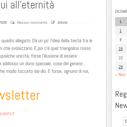
ui all’eternità
DICEMB
L
2008
Nessun commento
Article
1
8
el quadro allegato. Dà un po’ l’idea della testa tra le
ni che svolazzano. E poi c’è quel triangolino rosso
15
qualche unicità, forse l’illusione di essere
22
ere addosso un dono speciale, cose del genere…
29
he modo toccato dal dio. E forse, ognuno di noi,
« Nov
wsletter
Regi
New
arini.it