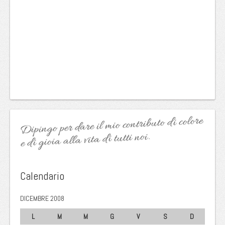
Dipingo per dare il mio contributo di colore
e di gioia alla vita di tutti noi.
Calendario
DICEMBRE 2008
L
M
M
G
V
S
D