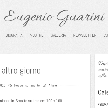
Eugenio Guarini
BIOGRAFIA
MOSTRE
GALLERIA
NEWSLETTER
CO
Dipin
contr
 altro giorno
alla 
2010
Nessun commento
Article
Cal
ssionante
. Smalto su tela cm 100 x 100.
FEBBRA