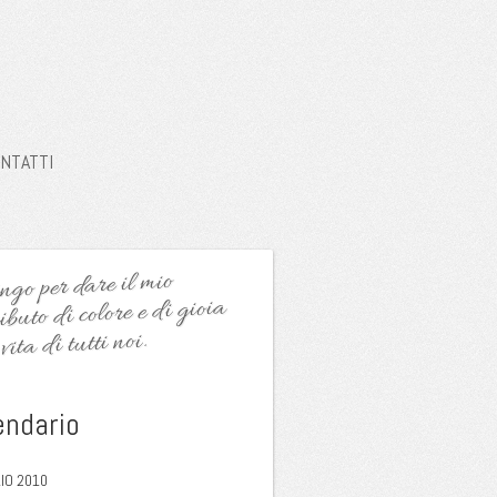
NTATTI
go per dare il mio
ibuto di colore e di gioia
vita di tutti noi.
endario
IO 2010