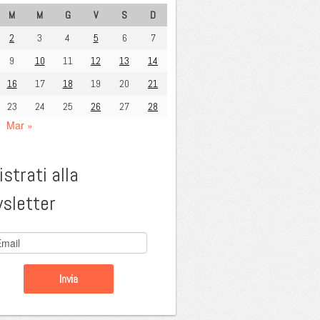
M
M
G
V
S
D
2
3
4
5
6
7
9
10
11
12
13
14
16
17
18
19
20
21
23
24
25
26
27
28
Mar »
strati alla
sletter