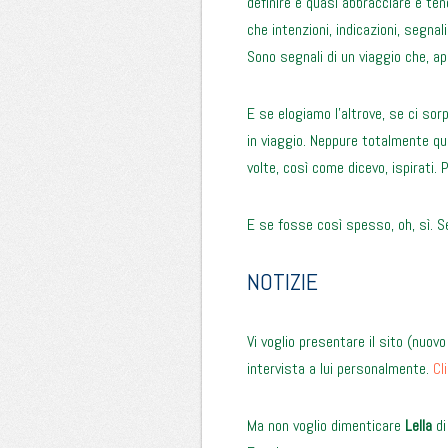
definire e quasi abbracciare e ten
che intenzioni, indicazioni, segna
Sono segnali di un viaggio che, app
E se elogiamo l’altrove, se ci so
in viaggio. Neppure totalmente qui.
volte, così come dicevo, ispirati. P
E se fosse così spesso, oh, sì. S
NOTIZIE
Vi voglio presentare il sito (nuov
intervista a lui personalmente.
Cl
Ma non voglio dimenticare
Lella
di