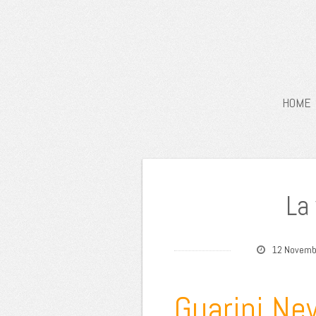
HOME
La 
12 Novemb
Guarini Ne