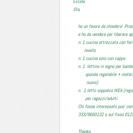
Eccola:
Ola,
ho un favore da chiedervi .Pro
e ho da vendere per liberare ap
n. 1 cucina attrezzata con forno
lavello
n. 1 cucina solo con cappa
n. 1 lettino in legno per bambin
sponda regolabile + materass
nuovo)
n. 1 letto soppalco IKEA (regola
per ragazzi/adulti.
Chi fosse interessato puo’ cont
333/9660132 o sul fisso 012
Thanks