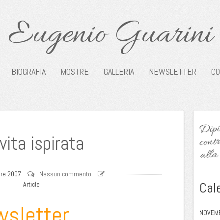
Eugenio Guarini
BIOGRAFIA
MOSTRE
GALLERIA
NEWSLETTER
CO
Dipin
contr
vita ispirata
alla 
re 2007
Nessun commento
Cal
Article
wsletter
NOVEM