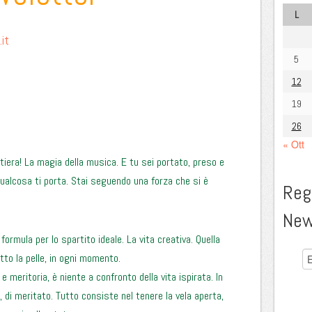
L
it
5
12
19
26
« Ott
iera! La magia della musica. E tu sei portato, preso e
ualcosa ti porta. Stai seguendo una forza che si è
Regi
New
ormula per lo spartito ideale. La vita creativa. Quella
tto la pelle, in ogni momento.
 e meritoria, è niente a confronto della vita ispirata. In
, di meritato. Tutto consiste nel tenere la vela aperta,