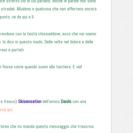
ere stretto ciò di cui parlano. Anche le parole non sono
li stradali. Alludono a qualcosa che non afferrano ancora.
unto, va da qui a lì.
rprendono con la testa chissaddove, ecco che noi siamo
 Io dico in questo modo. Delle volte nel dolore e delle
resi e portati.
e fosse come quando suoni alla tastiera. E via!
o e fresco)
Skisensation
dell’amico
Danilo
con una
icca qui
.
 Ivrea che mi manda questo messaggio che trascrivo.