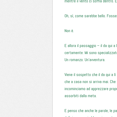
mentre il vento ci soffia dentro. È
Oh, sì, come sarebbe bello. Fosse
Non è.
E allora il passaggio – il da qui a
certamente. Mi sono specializzato n
Un romanzo. Un’avventura.
Viene il sospetto che il da qui a lì
che a casa non si arriva mai. Che
incominciamo ad apprezzare propr
assorbiti dalla meta.
E penso che anche le parole, le p