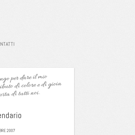
NTATTI
go per dare il mio
ibuto di colore e di gioia
vita di tutti noi.
endario
BRE 2007