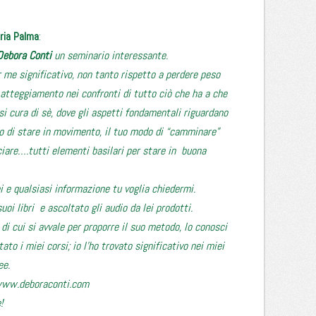
ria Palma
:
Debora Conti
un seminario interessante.
 me significativo, non tanto rispetto a perdere peso
atteggiamento nei confronti di tutto ciò che ha a che
i cura di sè, dove gli aspetti fondamentali riguardano
odo di stare in movimento, il tuo modo di “camminare”
uciare….tutti elementi basilari per stare in buona
i e qualsiasi informazione tu voglia chiedermi.
uoi libri e ascoltato gli audio da lei prodotti.
 di cui si avvale per proporre il suo metodo, lo conosci
ato i miei corsi; io l’ho trovato significativo nei miei
ee.
ww.deboraconti.com
!