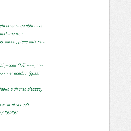
ssimamente cambio casa
partamento :
, cappa , piano cottura e
i piccoli (1/5 anni) con
o ortopedico (quasi
bile a diverse altezze)
attarmi sul cell
5/230839