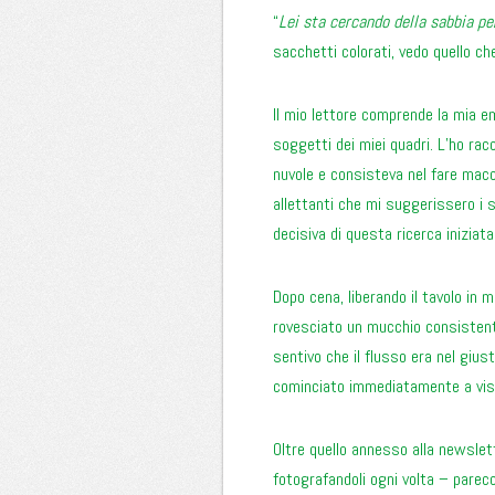
“
Lei sta cercando della sabbia pe
sacchetti colorati, vedo quello ch
Il mio lettore comprende la mia e
soggetti dei miei quadri. L’ho rac
nuvole e consisteva nel fare macc
allettanti che mi suggerissero i 
decisiva di questa ricerca iniziata
Dopo cena, liberando il tavolo in m
rovesciato un mucchio consistente
sentivo che il flusso era nel gius
cominciato immediatamente a visi
Oltre quello annesso alla newsle
fotografandoli ogni volta – parecc