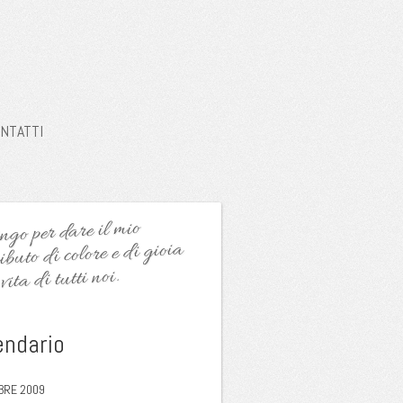
NTATTI
go per dare il mio
ibuto di colore e di gioia
vita di tutti noi.
endario
BRE 2009