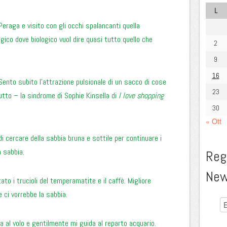
L
Peraga e visito con gli occhi spalancanti quella
ogico dove biologico vuol dire quasi tutto quello che
2
9
16
 Sento subito l’attrazione pulsionale di un sacco di cose
23
tutto – la sindrome di Sophie Kinsella di
I love shopping
30
« Ott
i cercare della sabbia bruna e sottile per continuare i
a sabbia.
Regi
New
o i trucioli del temperamatite e il caffè. Migliore
 ci vorrebbe la sabbia.
al volo e gentilmente mi guida al reparto acquario.