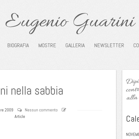
Eugenio Guarini
BIOGRAFIA
MOSTRE
GALLERIA
NEWSLETTER
CO
Dipin
contr
ni nella sabbia
alla 
re 2009
Nessun commento
Cal
Article
NOVEM