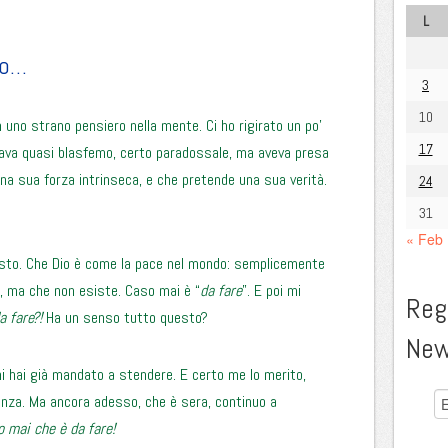
L
to…
3
10
uno strano pensiero nella mente. Ci ho rigirato un po’
17
rava quasi blasfemo, certo paradossale, ma aveva presa
a sua forza intrinseca, e che pretende una sua verità.
24
31
« Feb
uesto. Che Dio è come la pace nel mondo: semplicemente
o, ma che non esiste. Caso mai è “
da fare
”. E poi mi
Regi
a fare?!
Ha un senso tutto questo?
New
mi hai già mandato a stendere. E certo me lo merito,
anza. Ma ancora adesso, che è sera, continuo a
o mai che è da fare!