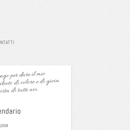
NTATTI
go per dare il mio
ibuto di colore e di gioia
vita di tutti noi.
endario
2008