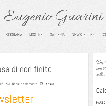
Eugenio Guarini
BIOGRAFIA
MOSTRE
GALLERIA
NEWSLETTER
CO
Dipin
contr
sa di non finito
alla 
008
Nessun commento
Article
Cal
wsletter
MARZO 