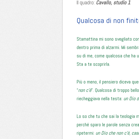
Il quadro:
Cavallo, studio 1
Qualcosa di non fini
Stamattina mi sono svegliato con 
dentro prima di alzarmi. Mi semb
su di me, come qualcosa che ha un
Sta a te scoprirla.
Più o meno, il pensiero diceva q
“
non c’è
”. Qualcosa di troppo bell
riecheggiava nella testa:
un Dio d
Lo so che tu che sai la teologia 
perché sparo le parole senza cre
ripetermi:
un Dio che non c’è, cas