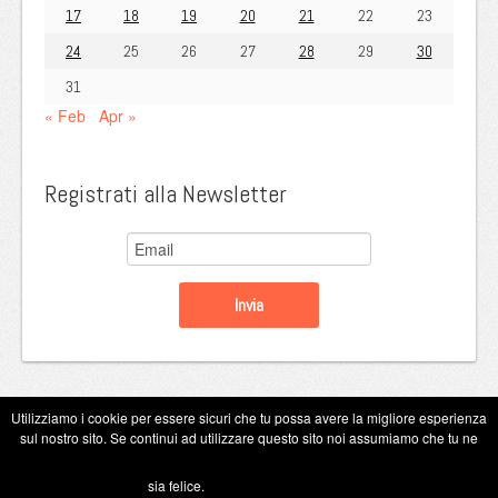
17
18
19
20
21
22
23
24
25
26
27
28
29
30
31
« Feb
Apr »
Registrati alla Newsletter
Utilizziamo i cookie per essere sicuri che tu possa avere la migliore esperienza
sul nostro sito. Se continui ad utilizzare questo sito noi assumiamo che tu ne
Copyright Eugenio Guarini 2026
sia felice.