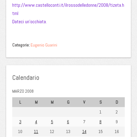
http://www.castelloconti.it/ilrossodelledonne/2008/tizeta.h
tml
Dateci un’occhiata.
Categorie:
Eugenio Guarini
Calendario
MARZO 2008
L
M
M
G
V
S
D
1
2
3
4
5
6
7
8
9
10
11
12
13
14
15
16