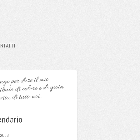
NTATTI
go per dare il mio
ibuto di colore e di gioia
vita di tutti noi.
endario
2008