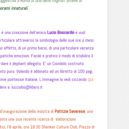
ggestiva a Roma di una delle migliori allieve di
orami innaturali
.
” é una creazione dell’amico
Lucio Boscardin
e vuol
ticolare attraverso la simbologia delle sue ore o mesi.
mo affetto, di un primo bacio, di una particolare vacanza
atiche emozioni. Facile e pratico il modo di stabilire il
are il depliant allegato. E’ un Ciondolo costruito
nto puro. Volendo é abbinato ad un libretto di 100 pag.
qui
sime poetesse italiane. L’immagine la vedi ciccando
.
dere a:
lucciobo@libero.it
all’inaugurazione della mostra di
Patrizia Savarese
, una
esenta una sua recente ricerca di elaborazioni
ci, l’8 aprile, ore 18.30 Shenker Culture Club, Piazza di