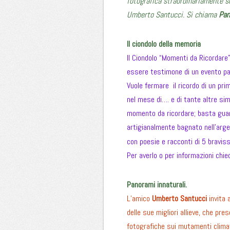
fotografica straordinariamente su
Umberto Santucci. Si chiama
Pan
Il ciondolo della memoria
Il Ciondolo “Momenti da Ricordare
essere testimone di un evento par
Vuole fermare il ricordo di un pri
nel mese di…. e di tante altre simp
momento da ricordare; basta guard
artigianalmente bagnato nell’arge
con poesie e racconti di 5 bravis
Per averlo o per informazioni chie
Panorami innaturali.
L’amico
Umberto Santucci
invita 
delle sue migliori allieve, che pr
fotografiche sui mutamenti climati