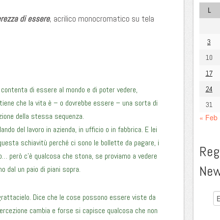
L
erezza di essere
, acrilico monocromatico su tela
3
10
17
contenta di essere al mondo e di poter vedere,
24
itiene che la vita è – o dovrebbe essere – una sorta di
31
izione della stessa sequenza.
« Feb
do del lavoro in azienda, in ufficio o in fabbrica. E lei
uesta schiavitù perché ci sono le bollette da pagare, i
Regi
sto… però c’è qualcosa che stona, se proviamo a vedere
New
 dal un paio di piani sopra.
rattacielo. Dice che le cose possono essere viste da
a percezione cambia e forse si capisce qualcosa che non