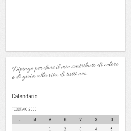
Dipingo per dare il mio contributo di colore
e di gioia alla vita di tutti noi.
Calendario
FEBBRAIO 2006
L
M
M
G
V
S
D
1
2
3
4
5