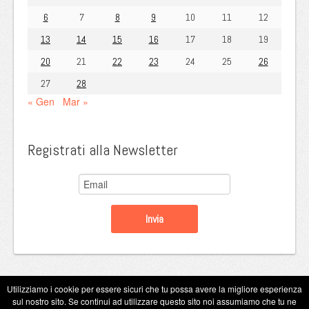
6
7
8
9
10
11
12
13
14
15
16
17
18
19
20
21
22
23
24
25
26
27
28
« Gen
Mar »
Registrati alla Newsletter
Utilizziamo i cookie per essere sicuri che tu possa avere la migliore esperienza
sul nostro sito. Se continui ad utilizzare questo sito noi assumiamo che tu ne
Copyright Eugenio Guarini 2026