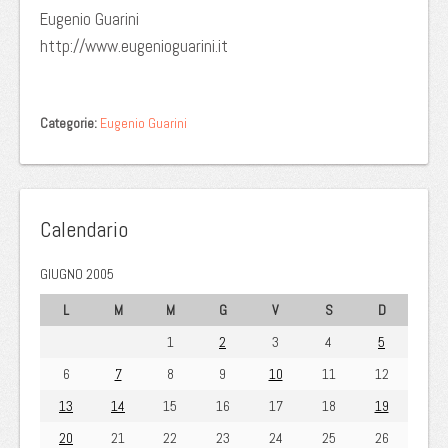
Eugenio Guarini
http://www.eugenioguarini.it
Categorie:
Eugenio Guarini
Calendario
GIUGNO 2005
L
M
M
G
V
S
D
1
2
3
4
5
6
7
8
9
10
11
12
13
14
15
16
17
18
19
20
21
22
23
24
25
26