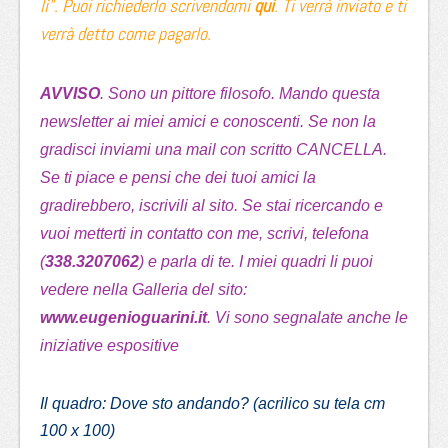
lì”. Puoi richiederlo scrivendomi
qui
. Ti verrà inviato e ti
verrà detto come pagarlo.
AVVISO
. Sono un pittore filosofo. Mando questa
newsletter ai miei amici e conoscenti. Se non la
gradisci inviami una mail con scritto CANCELLA.
Se ti piace e pensi che dei tuoi amici la
gradirebbero, iscrivili al sito. Se stai ricercando e
vuoi metterti in contatto con me, scrivi, telefona
(
338.3207062
) e parla di te. I miei quadri li puoi
vedere nella Galleria del sito:
www.eugenioguarini.it
. Vi sono segnalate anche le
iniziative espositive
Il quadro: Dove sto andando?
(acrilico su tela cm
100 x 100)