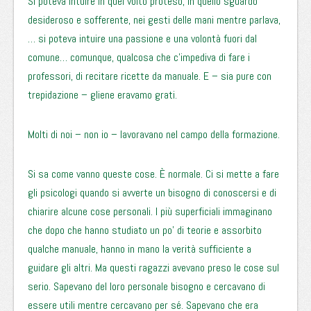
Si poteva intuire in quel volto proteso, in quello sguardo
desideroso e sofferente, nei gesti delle mani mentre parlava,
… si poteva intuire una passione e una volontà fuori dal
comune… comunque, qualcosa che c’impediva di fare i
professori, di recitare ricette da manuale. E – sia pure con
trepidazione – gliene eravamo grati.
Molti di noi – non io – lavoravano nel campo della formazione.
Si sa come vanno queste cose. È normale. Ci si mette a fare
gli psicologi quando si avverte un bisogno di conoscersi e di
chiarire alcune cose personali. I più superficiali immaginano
che dopo che hanno studiato un po’ di teorie e assorbito
qualche manuale, hanno in mano la verità sufficiente a
guidare gli altri. Ma questi ragazzi avevano preso le cose sul
serio. Sapevano del loro personale bisogno e cercavano di
essere utili mentre cercavano per sé. Sapevano che era