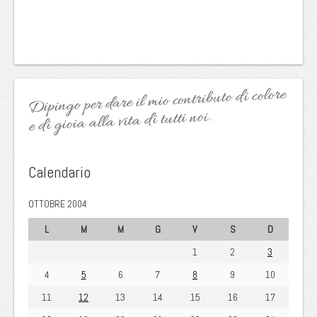
Dipingo per dare il mio contributo di colore
e di gioia alla vita di tutti noi.
Calendario
OTTOBRE 2004
L
M
M
G
V
S
D
1
2
3
4
5
6
7
8
9
10
11
12
13
14
15
16
17