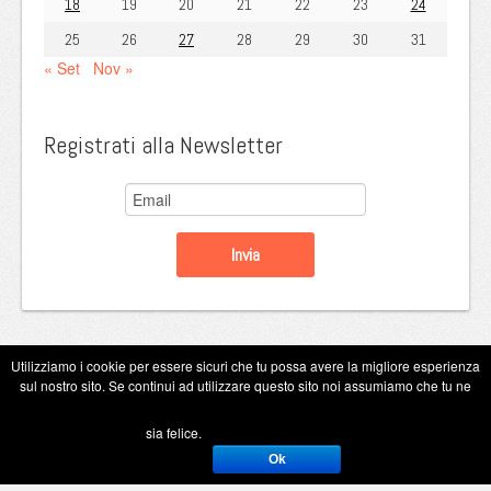
18
19
20
21
22
23
24
25
26
27
28
29
30
31
« Set
Nov »
Registrati alla Newsletter
Utilizziamo i cookie per essere sicuri che tu possa avere la migliore esperienza
sul nostro sito. Se continui ad utilizzare questo sito noi assumiamo che tu ne
Copyright Eugenio Guarini 2026
sia felice.
Ok