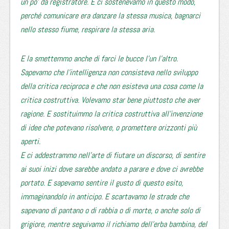
un po’ da registratore. E ci sostenevamo in questo modo,
perché comunicare era danzare la stessa musica, bagnarci
nello stesso fiume, respirare la stessa aria.
E la smettemmo anche di farci le bucce l’un l’altro.
Sapevamo che l’intelligenza non consisteva nello sviluppo
della critica reciproca e che non esisteva una cosa come la
critica costruttiva. Volevamo star bene piuttosto che aver
ragione. E sostituimmo la critica costruttiva all’invenzione
di idee che potevano risolvere, o promettere orizzonti più
aperti.
E ci addestrammo nell’arte di fiutare un discorso, di sentire
ai suoi inizi dove sarebbe andato a parare e dove ci avrebbe
portato. E sapevamo sentire il gusto di questo esito,
immaginandolo in anticipo. E scartavamo le strade che
sapevano di pantano o di rabbia o di morte, o anche solo di
grigiore, mentre seguivamo il richiamo dell’erba bambina, del