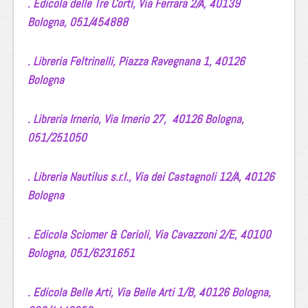
. Edicola delle Tre Corti,
Via Ferrara 2/A,
40139
Bologna,
051/454888
. Libreria Feltrinelli,
Piazza Ravegnana 1,
40126
Bologna
. Libreria Irnerio,
Via Irnerio 27,
40126 Bologna,
051/251050
.
Libreria Nautilus s.r.l.,
Via dei Castagnoli 12/A,
40126
Bologna
.
Edicola Sciomer & Cerioli,
Via Cavazzoni 2/E,
40100
Bologna,
051/6231651
. Edicola Belle Arti,
Via Belle Arti 1/B,
40126 Bologna,