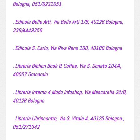
Bologna,
051/6231651
. Edicola Belle Arti,
Via Belle Arti 1/B,
40126 Bologna,
339/4449356
. Edicola S. Carlo,
Via Riva Reno 100,
40100 Bologna
.
Libreria Biblion Book & Coffee,
Via S. Donato 104/A,
40057 Granarolo
. Libreria Interno 4 Modo infoshop,
Via Mascarella 24/B,
40126 Bologna
. Libreria Librincontro,
Via S. Vitale 4,
40125 Bologna ,
051/271342