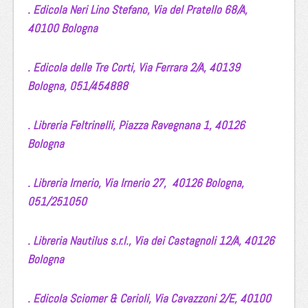
. Edicola Neri Lino Stefano,
Via del Pratello 68/A,
40100 Bologna
. Edicola delle Tre Corti,
Via Ferrara 2/A,
40139
Bologna,
051/454888
. Libreria Feltrinelli,
Piazza Ravegnana 1,
40126
Bologna
. Libreria Irnerio,
Via Irnerio 27,
40126 Bologna,
051/251050
.
Libreria Nautilus s.r.l.,
Via dei Castagnoli 12/A,
40126
Bologna
.
Edicola Sciomer & Cerioli,
Via Cavazzoni 2/E,
40100