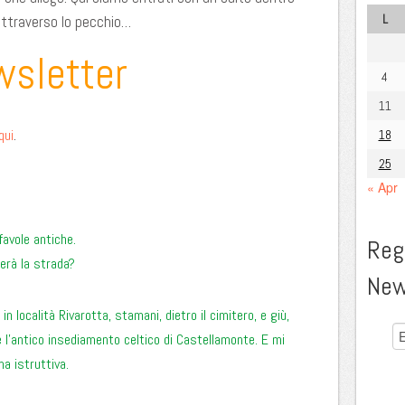
L
ttraverso lo pecchio…
wsletter
4
11
.
qui
18
25
« Apr
avole antiche.
Regi
erà la strada?
New
 località Rivarotta, stamani, dietro il cimitero, e giù,
e l’antico insediamento celtico di Castellamonte. E mi
a istruttiva.