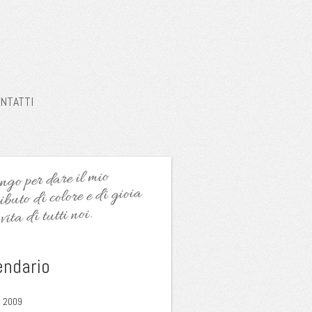
NTATTI
go per dare il mio
ibuto di colore e di gioia
vita di tutti noi.
endario
 2009