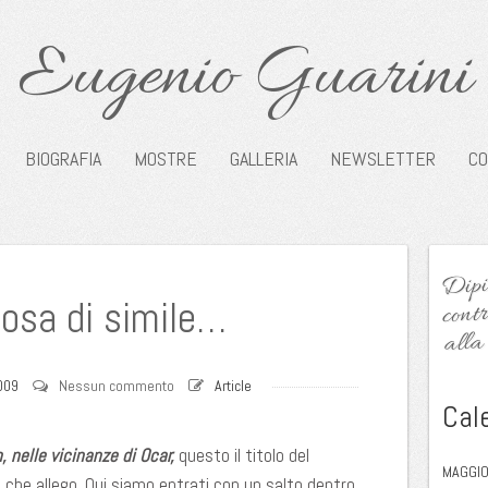
Eugenio Guarini
BIOGRAFIA
MOSTRE
GALLERIA
NEWSLETTER
CO
Dipin
contr
osa di simile…
alla 
009
Nessun commento
Article
Cal
, nelle vicinanze di Ocar,
questo il titolo del
MAGGIO
che allego. Qui siamo entrati con un salto dentro