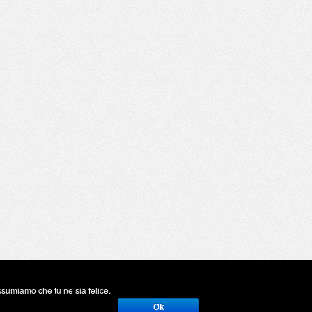
assumiamo che tu ne sia felice.
Ok