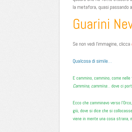
la metafora, quasi passando a
Guarini Ne
Se non vedi l’immagine, clicca
Qualcosa di simile…
E cammino, cammino, come nelle f
Cammina, cammina
… dove ci port
Ecco che camminavo verso l’Orco, in
giù, dove si dice che si collocass
viene in mente una cosa strana, m