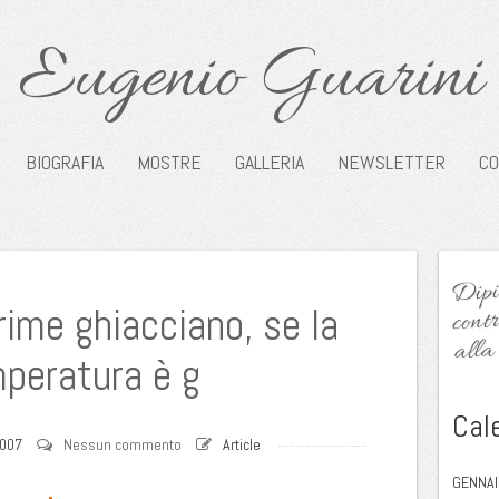
Eugenio Guarini
BIOGRAFIA
MOSTRE
GALLERIA
NEWSLETTER
CO
Dipin
contr
rime ghiacciano, se la
alla 
peratura è g
Cal
2007
Nessun commento
Article
GENNAI