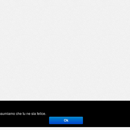
assumiamo che tu ne sia felice.
Ok