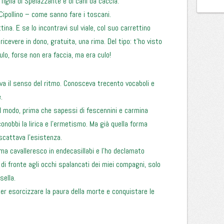
 figlia di Spelazzante e di cani da caccia.
Cipollino – come sanno fare i toscani.
ina. E se lo incontravi sul viale, col suo carrettino
 ricevere in dono, gratuita, una rima. Del tipo: t’ho visto
lo, forse non era faccia, ma era culo!
eva il senso del ritmo. Conosceva trecento vocaboli e
.
uel modo, prima che sapessi di fescennini e carmina
conobbi la lirica e l’ermetismo. Ma già quella forma
iscattava l’esistenza.
a cavalleresco in endecasillabi e l’ho declamato
 di fronte agli occhi spalancati dei miei compagni, solo
sella.
 per esorcizzare la paura della morte e conquistare le