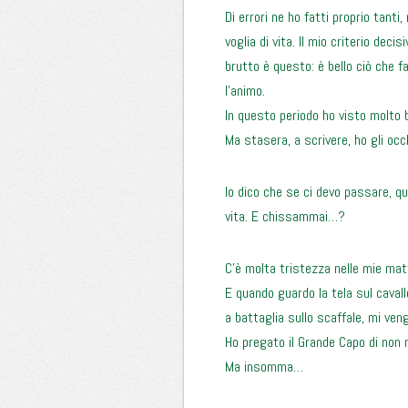
Di errori ne ho fatti proprio tant
voglia di vita. Il mio criterio deci
brutto è questo: è bello ciò che fa
l’animo.
In questo periodo ho visto molto 
Ma stasera, a scrivere, ho gli occhi
Io dico che se ci devo passare, qu
vita. E chissammai…?
C’è molta tristezza nelle mie mat
E quando guardo la tela sul cavalle
a battaglia sullo scaffale, mi ven
Ho pregato il Grande Capo di non 
Ma insomma…