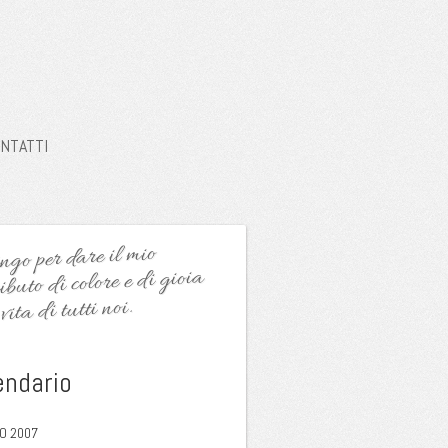
NTATTI
go per dare il mio
ibuto di colore e di gioia
vita di tutti noi.
endario
O 2007