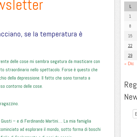
wsletter
L
1
8
acciano, se la temperatura è
15
22
29
rente delle cose mi sembra segatura da masticare con
« Dic
tto straordinario nello spettacolo. Forse è questo che
chio della depressione. Il fatto che sono tornato a
Regi
noso contorno delle cose.
New
 ragazzino.
iusti – e di Ferdinando Martini…. La mia famiglia
incominciato ad esplorare il mondo, sotto forma di boschi