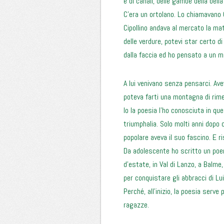
e di canali, delle gambe della bella
C’era un ortolano. Lo chiamavano 
Cipollino andava al mercato la matt
delle verdure, potevi star certo di
dalla faccia ed ho pensato a un mu
A lui venivano senza pensarci. Av
poteva farti una montagna di rime
Io la poesia l’ho conosciuta in q
triumphalia. Solo molti anni dopo 
popolare aveva il suo fascino. E r
Da adolescente ho scritto un poem
d’estate, in Val di Lanzo, a Balme,
per conquistare gli abbracci di Lui
Perché, all’inizio, la poesia serve
ragazze.