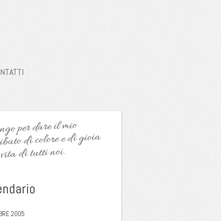
NTATTI
go per dare il mio
ibuto di colore e di gioia
vita di tutti noi.
endario
BRE 2005