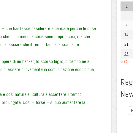
L
7
 – che bastasse desiderare e pensare perché le cose
14
o che più o meno le cose sono proprio così, ma che
’ e lasciare che il tempo faccia la sua parte.
21
28
 opera di un hacker, lo scorso luglio, di tempo ne è
« Ott
rio di essere nuovamente in comunicazione eccolo qua,
Regi
New
tà è così naturale. Cultura è accettare il tempo. Il
à prolungata. Così – forse – si può aumentare la