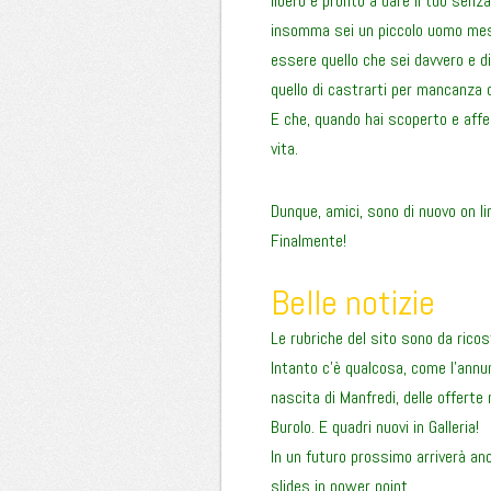
libero e pronto a dare il tuo sen
insomma sei un piccolo uomo messo 
essere quello che sei davvero e di
quello di castrarti per mancanza d
E che, quando hai scoperto e afferm
vita.
Dunque, amici, sono di nuovo on li
Finalmente!
Belle notizie
Le rubriche del sito sono da ricost
Intanto c’è qualcosa, come l’annunc
nascita di Manfredi, delle offerte
Burolo. E quadri nuovi in Galleria!
In un futuro prossimo arriverà anch
slides in power point.