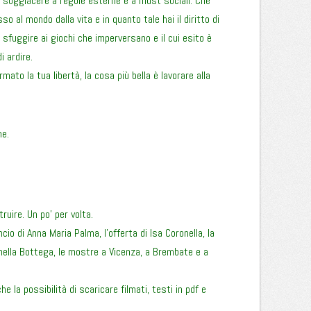
za soggiacere a regole esterne e a must sociali. Che
al mondo dalla vita e in quanto tale hai il diritto di
 sfuggire ai giochi che imperversano e il cui esito è
i ardire.
ato la tua libertà, la cosa più bella è lavorare alla
ne.
ruire. Un po’ per volta.
io di Anna Maria Palma, l’offerta di Isa Coronella, la
 nella Bottega, le mostre a Vicenza, a Brembate e a
e la possibilità di scaricare filmati, testi in pdf e