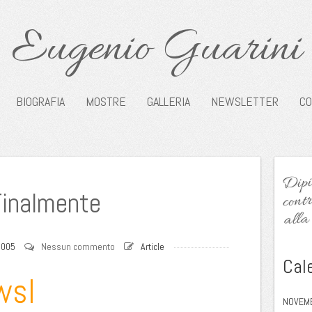
Eugenio Guarini
BIOGRAFIA
MOSTRE
GALLERIA
NEWSLETTER
CO
Dipin
contr
inalmente
alla 
2005
Nessun commento
Article
Cal
wsl
NOVEM