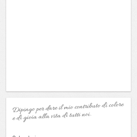
Dipingo per dare il mio contributo di colore
e di gioia alla vita di tutti noi.