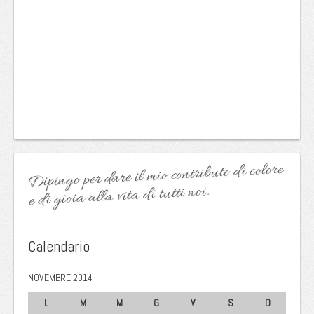
Dipingo per dare il mio contributo di colore
e di gioia alla vita di tutti noi.
Calendario
NOVEMBRE 2014
L
M
M
G
V
S
D