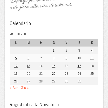
e di gioia alla vita di tutti noi.
Calendario
MAGGIO 2008
L
M
M
G
V
S
D
1
2
3
4
5
6
7
8
9
10
11
12
13
14
15
16
17
18
19
20
21
22
23
24
25
26
27
28
29
30
31
« Apr
Giu »
Registrati alla Newsletter