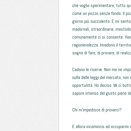
che voglio sperimentare, tutto quel
come un pozzo senza fondo. Il poz
giorno più succulento. E mi sento
madornali, straordinarie, mastodo
comunemente ci si consente. Vanno
ragionevolezza. Invadono il territo
sogno di fare, di provare, di reali
Cadono le riserve. Non me ne impo
nulla delle leggi del mercato, non
opportunità. Ho deciso. Mi ci butt
sapore intenso del gusto pieno del
Chi m’impedisce di provarci?
E allora incomincio ad occuparmi d