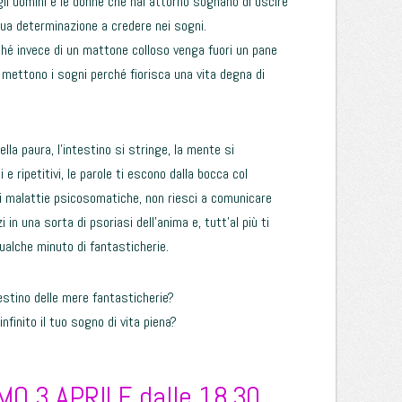
 gli uomini e le donne che hai attorno sognano di uscire
a tua determinazione a credere nei sogni.
rché invece di un mattone colloso venga fuori un pane
i mettono i sogni perché fiorisca una vita degna di
lla paura, l’intestino si stringe, la mente si
 e ripetitivi, le parole ti escono dalla bocca col
i malattie psicosomatiche, non riesci a comunicare
 in una sorta di psoriasi dell’anima e, tutt’al più ti
ualche minuto di fantasticherie.
estino delle mere fantasticherie?
infinito il tuo sogno di vita piena?
O 3 APRILE dalle 18.30