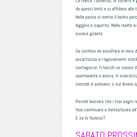
La realtà, l’universo, la società e
da questi limiti e si affidano all
Nella pasta si mette il lievito pe
leggero e saporito. Nella realtà s
essere goduta.
Se continui ad ascoltare la voce de
accartoccia in ragionamenti sterili
contagocce, ti becchi un casino d
spontaneità e amore, ti sclerotizzi
concedi in pulmann, o sul divano q
Perché lasciare che i tuoi sogni r
Vuoi continuare a fantasticare all’
E se lo facessi?
SABATO PROSSIM