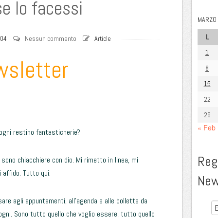
se lo facessi
MARZO 
L
004
Nessun commento
Article
1
wsletter
8
15
22
29
« Feb
sogni restino fantasticherie?
Regi
 sono chiacchiere con dio. Mi rimetto in linea, mi
 affido. Tutto qui.
New
are agli appuntamenti, all’agenda e alle bollette da
ogni. Sono tutto quello che voglio essere, tutto quello