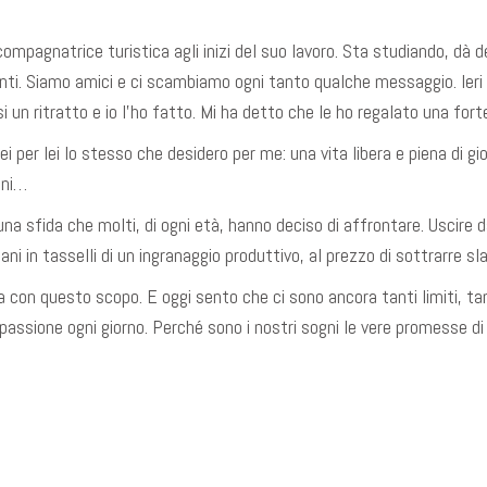
compagnatrice turistica agli inizi del suo lavoro. Sta studiando, dà 
nti. Siamo amici e ci scambiamo ogni tanto qualche messaggio. Ieri 
i un ritratto e io l’ho fatto. Mi ha detto che le ho regalato una for
 per lei lo stesso che desidero per me: una vita libera e piena di gioia
oni…
una sfida che molti, di ogni età, hanno deciso di affrontare. Uscire 
i in tasselli di un ingranaggio produttivo, al prezzo di sottrarre sla
sta con questo scopo. E oggi sento che ci sono ancora tanti limiti, t
passione ogni giorno. Perché sono i nostri sogni le vere promesse di 