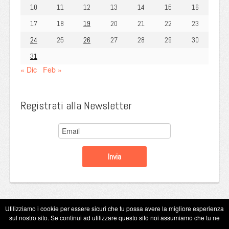
10
11
12
13
14
15
16
17
18
19
20
21
22
23
24
25
26
27
28
29
30
31
« Dic
Feb »
Registrati alla Newsletter
Utilizziamo i cookie per essere sicuri che tu possa avere la migliore esperienza
sul nostro sito. Se continui ad utilizzare questo sito noi assumiamo che tu ne
Copyright Eugenio Guarini 2026