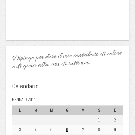
Dipingo per dare il mio contributo di colore
e di gioia alla vita di tutti noi.
Calendario
GENNAIO 2011
L
M
M
G
V
S
D
1
2
3
4
5
6
7
8
9