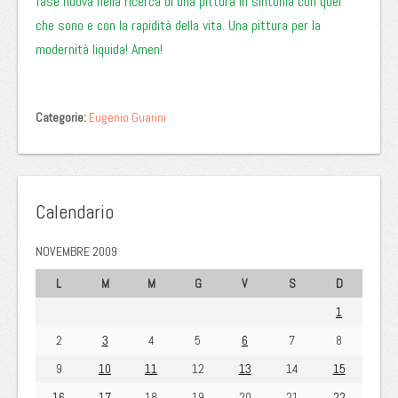
fase nuova nella ricerca di una pittura in sintonia con quel
che sono e con la rapidità della vita. Una pittura per la
modernità liquida! Amen!
Categorie:
Eugenio Guarini
Calendario
NOVEMBRE 2009
L
M
M
G
V
S
D
1
2
3
4
5
6
7
8
9
10
11
12
13
14
15
16
17
18
19
20
21
22