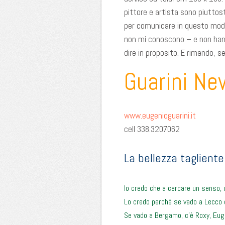
pittore e artista sono piuttos
per comunicare in questo modo
non mi conoscono – e non ha
dire in proposito. E rimando, s
Guarini Ne
www.eugenioguarini.it
cell 338.3207062
La bellezza tagliente
Io credo che a cercare un senso,
Lo credo perché se vado a Lecco 
Se vado a Bergamo, c’è Roxy, Euge