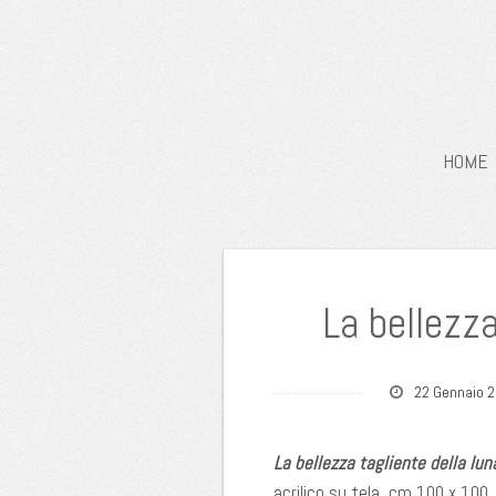
HOME
La bellezza
22 Gennaio 
La bellezza tagliente della lun
acrilico su tela, cm 100 x 100