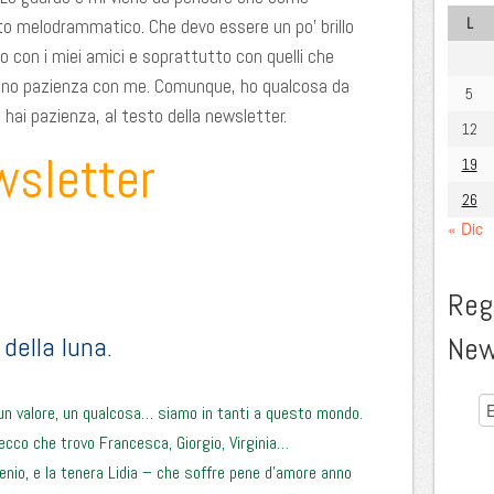
L
to melodrammatico. Che devo essere un po’ brillo
 con i miei amici e soprattutto con quelli che
nno pazienza con me. Comunque, ho qualcosa da
5
e hai pazienza, al testo della newsletter.
12
wsletter
19
26
« Dic
Regi
 della luna.
New
 un valore, un qualcosa… siamo in tanti a questo mondo.
ecco che trovo Francesca, Giorgio, Virginia…
nio, e la tenera Lidia – che soffre pene d’amore anno