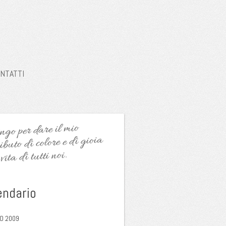
NTATTI
go per dare il mio
ibuto di colore e di gioia
vita di tutti noi.
endario
O 2009