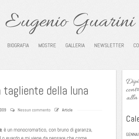
Eugenio Guarini
BIOGRAFIA
MOSTRE
GALLERIA
NEWSLETTER
CO
Dipin
contr
 tagliente della luna
alla 
2009
Nessun commento
Article
Cal
a
, è un monocromatico, con bruno di garanza,
GENNAI
. Lo guardo e mi viene da pensare che come