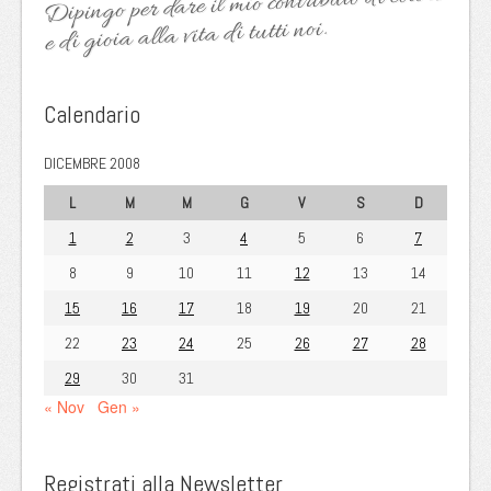
Dipingo per dare il mio contributo di colore
e di gioia alla vita di tutti noi.
Calendario
DICEMBRE 2008
L
M
M
G
V
S
D
1
2
3
4
5
6
7
8
9
10
11
12
13
14
15
16
17
18
19
20
21
22
23
24
25
26
27
28
29
30
31
« Nov
Gen »
Registrati alla Newsletter