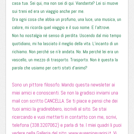
casa tua. Sei qui, ma non sei di qui. Viandante? Lei si muove
sui treni ed era un viaggio anche per me.
Ora ogni cosa che abbia un profumo, una luce, una musica, un
calore, mi ricorda quel viaggio e il suo nome. E l’altrove.
Non ho nostalgia né senso di perdita. Uscendo dal mio tempo
quotidiano, mi ha lasciato il meglio della vita. L’incanto di un
richiamo. Non perché se n’è andata. No. Ma perché lei era un
vascello, un mezzo di trasporto. Trasporto. Non è questa la
parola che usiamo per certi stati d’animo?
Sono un pittore filosofo. Mando questa newsleter ai
miei amici e conoscenti. Se non la gradisci inviami una
mail con scritto CANCELLA. Se ti piace e pensi che dei
tuoi amici la gradirebbero, iscrivili al sito. Se stai
ricercando e vuoi metterti in contatto con me, scrivi,
telefona (338.3207062) e parla di te. I miei quadri li puoi
vedere nella Galleria del sito:
www.eugenioguarini.it
. Vi