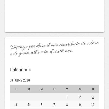
Dipingo per dare il mio contributo di colore
e di gioia alla vita di tutti noi.
Calendario
OTTOBRE 2010
L
M
M
G
V
S
D
1
2
3
4
5
6
7
8
9
10