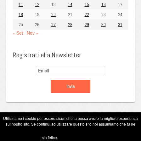
11
12
13
14
15
16
17
18
19
20
21
22
23
24
25
26
27
28
29
30
31
« Set
Nov »
Registrati alla Newsletter
Utilizziamo i cookie per essere sicuri che tu possa avere la migliore esperienza
sul nostro sito. Se continui ad utilizzare questo sito noi assumiamo che tu ne
Copyright Eugenio Guarini 2026
sia felice.