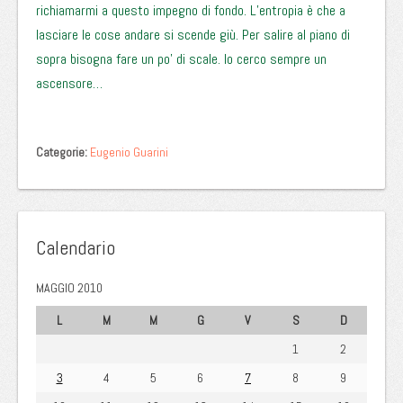
richiamarmi a questo impegno di fondo. L’entropia è che a
lasciare le cose andare si scende giù. Per salire al piano di
sopra bisogna fare un po’ di scale. Io cerco sempre un
ascensore…
Categorie:
Eugenio Guarini
Calendario
MAGGIO 2010
L
M
M
G
V
S
D
1
2
3
4
5
6
7
8
9