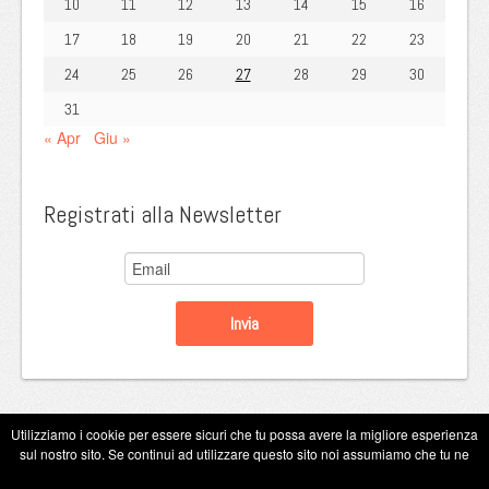
10
11
12
13
14
15
16
17
18
19
20
21
22
23
24
25
26
27
28
29
30
31
« Apr
Giu »
Registrati alla Newsletter
Utilizziamo i cookie per essere sicuri che tu possa avere la migliore esperienza
sul nostro sito. Se continui ad utilizzare questo sito noi assumiamo che tu ne
Copyright Eugenio Guarini 2026