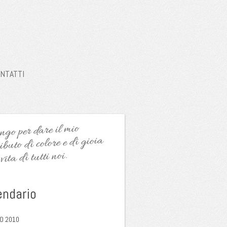
NTATTI
go per dare il mio
ibuto di colore e di gioia
vita di tutti noi.
endario
O 2010