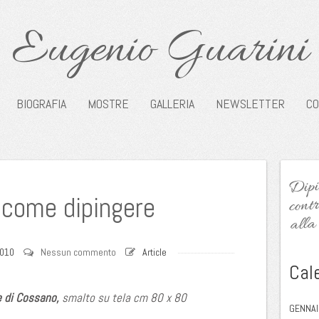
Eugenio Guarini
BIOGRAFIA
MOSTRE
GALLERIA
NEWSLETTER
CO
Dipin
contr
 come dipingere
alla 
2010
Nessun commento
Article
Cal
e di Cossano,
smalto su tela cm 80 x 80
GENNAI