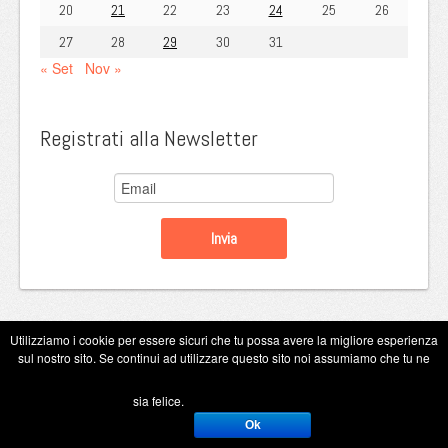
20
21
22
23
24
25
26
27
28
29
30
31
« Set
Nov »
Registrati alla Newsletter
Utilizziamo i cookie per essere sicuri che tu possa avere la migliore esperienza
sul nostro sito. Se continui ad utilizzare questo sito noi assumiamo che tu ne
Copyright Eugenio Guarini 2026
sia felice.
Ok