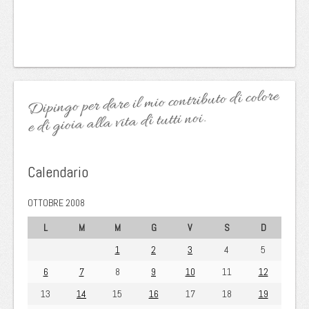
Dipingo per dare il mio contributo di colore
e di gioia alla vita di tutti noi.
Calendario
OTTOBRE 2008
L
M
M
G
V
S
D
1
2
3
4
5
6
7
8
9
10
11
12
13
14
15
16
17
18
19