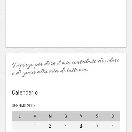
Dipingo per dare il mio contributo di colore
e di gioia alla vita di tutti noi.
Calendario
GENNAIO 2008
L
M
M
G
V
S
D
1
2
3
4
5
6