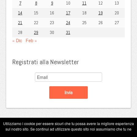
7
8
9
10
11
12
13
14
15
16
17
18
19
20
21
22
23
24
25
26
27
28
29
30
31
« Dic
Feb »
Registrati alla Newsletter
Utilizziamo i cookie per essere sicuri che tu possa avere la migliore esperienza
sul nostro sito. Se continui ad utilizzare questo sito noi assumiamo che tu ne
Copyright Eugenio Guarini 2026