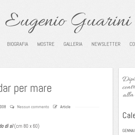
Eugenio Guarini
BIOGRAFIA
MOSTRE
GALLERIA
NEWSLETTER
CO
Dipin
contr
dar per mare
alla 
2008
Nessun commento
Article
Cal
o di sì
(cm 80 x 60)
GENNAI