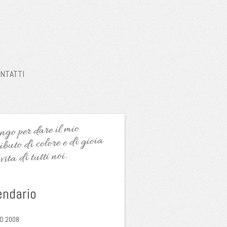
NTATTI
go per dare il mio
ibuto di colore e di gioia
vita di tutti noi.
endario
O 2008