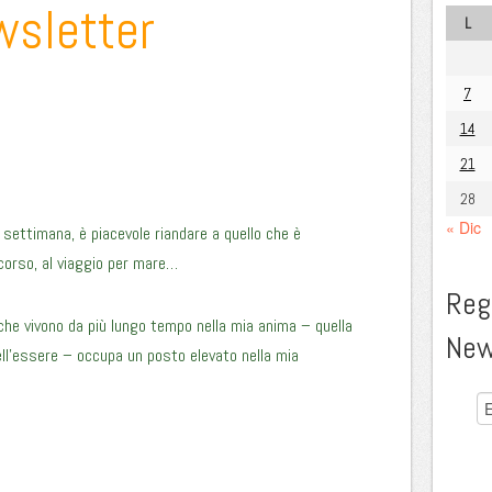
wsletter
L
7
14
21
28
« Dic
e settimana, è piacevole riandare a quello che è
corso, al viaggio per mare…
Regi
e che vivono da più lungo tempo nella mia anima – quella
New
ell’essere – occupa un posto elevato nella mia