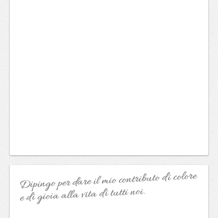
Dipingo per dare il mio contributo di colore
e di gioia alla vita di tutti noi.