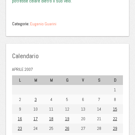
potrebbe celare dietro il suo velo.
Categorie:
Eugenio Guarini
Calendario
APRILE 2007
L
M
M
G
V
S
D
1
2
3
4
5
6
7
8
9
10
11
12
13
14
15
16
17
18
19
20
21
22
23
24
25
26
27
28
29