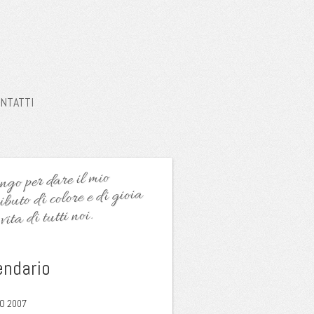
NTATTI
go per dare il mio
ibuto di colore e di gioia
vita di tutti noi.
endario
O 2007