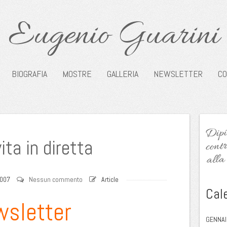
Eugenio Guarini
BIOGRAFIA
MOSTRE
GALLERIA
NEWSLETTER
CO
Dipin
contr
ita in diretta
alla 
2007
Nessun commento
Article
Cal
wsletter
GENNAI