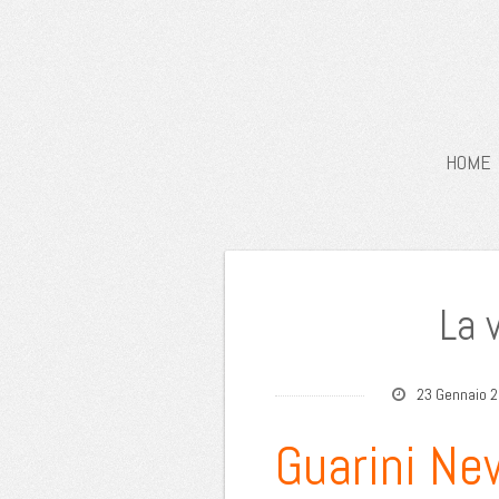
HOME
La v
23 Gennaio 
Guarini Ne