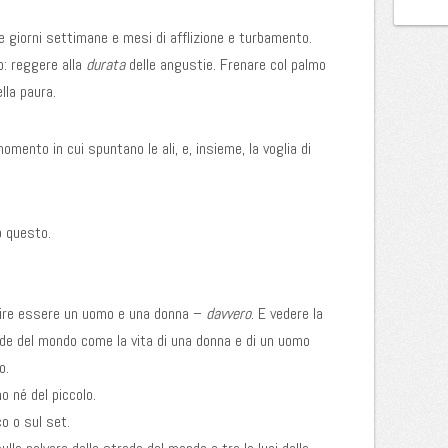
 giorni settimane e mesi di afflizione e turbamento.
o: reggere alla
durata
delle angustie. Frenare col palmo
lla paura.
ento in cui spuntano le ali, e, insieme, la voglia di
o questo.
dire essere un uomo e una donna –
davvero
. E vedere la
rade del mondo come la vita di una donna e di un uomo
o.
 né del piccolo.
o o sul set.