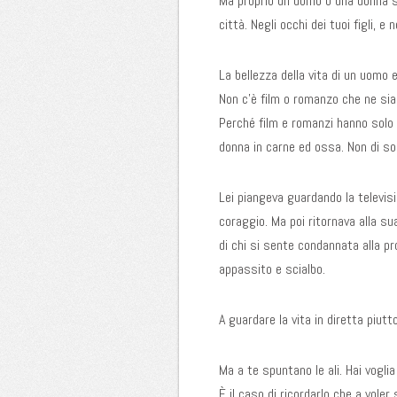
Ma proprio un uomo o una donna sul
città. Negli occhi dei tuoi figli, e 
La bellezza della vita di un uomo 
Non c’è film o romanzo che ne sian
Perché film e romanzi hanno solo 
donna in carne ed ossa. Non di sos
Lei piangeva guardando la televisi
coraggio. Ma poi ritornava alla su
di chi si sente condannata alla pr
appassito e scialbo.
A guardare la vita in diretta piutt
Ma a te spuntano le ali. Hai voglia 
È il caso di ricordarlo che a voler 