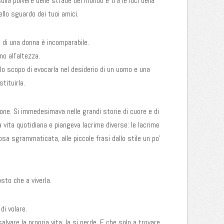
la polvere delle strade del mondo e tra le luci della
nello sguardo dei tuoi amici.
e di una donna è incomparabile.
o all’altezza.
lo scopo di evocarla nel desiderio di un uomo e una
tituirla.
one. Si immedesimava nelle grandi storie di cuore e di
a vita quotidiana e piangeva lacrime diverse: le lacrime
osa sgrammaticata, alle piccole frasi dallo stile un po’
osto che a viverla.
di volare.
salvare la propria vita, la si perde. E che solo a trovare