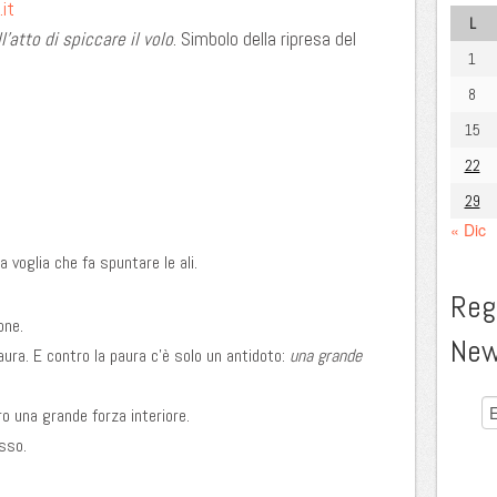
it
L
l’atto di spiccare il volo
. Simbolo della ripresa del
1
8
15
22
29
« Dic
 voglia che fa spuntare le ali.
Regi
one.
New
aura. E contro la paura c’è solo un antidoto:
una grande
o una grande forza interiore.
sso.