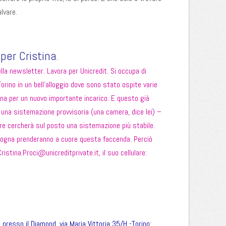
alvare.
per Cristina
.
lla newsletter. Lavora per Unicredit. Si occupa di
Torino in un bell’alloggio dove sono stato ospite varie
ogna per un nuovo importante incarico. E questo già
di una sistemazione provvisoria (una camera, dice lei) –
 cercherà sul posto una sistemazione più stabile.
ologna prenderanno a cuore questa faccenda. Perciò
Cristina.Proci@unicreditprivate.it
, il suo cellulare:
 presso il Diamond, via Maria Vittoria 35/H -Torino: