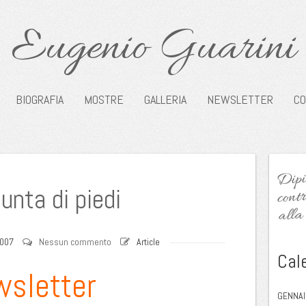
Eugenio Guarini
BIOGRAFIA
MOSTRE
GALLERIA
NEWSLETTER
CO
Dipin
contr
punta di piedi
alla 
2007
Nessun commento
Article
Cal
wsletter
GENNAI