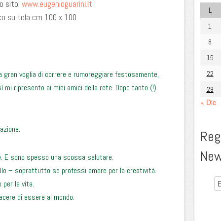
o sito:
www.eugenioguarini.it
L
lico su tela cm 100 x 100
1
8
15
na gran voglia di correre e rumoreggiare festosamente,
22
mi ripresento ai miei amici della rete. Dopo tanto (!)
29
« Dic
azione.
Regi
New
e. E sono spesso una scossa salutare.
llo – soprattutto se professi amore per la creatività.
per la vita.
piacere di essere al mondo.