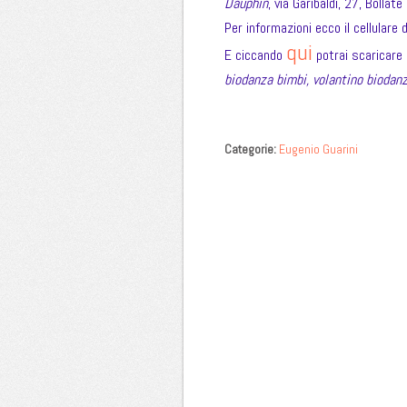
Dauphin
, via Garibaldi, 27, Bolla
Per informazioni ecco il cellulare
qui
E ciccando
potrai scaricare 
biodanza bimbi, volantino biodanz
Categorie:
Eugenio Guarini