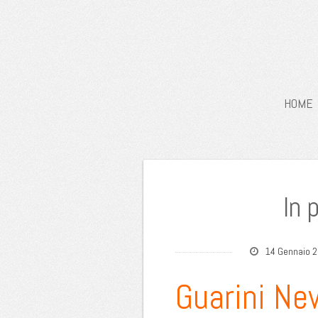
HOME
In 
14 Gennaio 
Guarini Ne