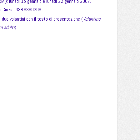
te (MI): lunedì 15 gennaio e lunedì 22 gennaio 2007.
 di Cinzia: 338.9369299.
i due volantini con il testo di presentazione (
Volantino
a adulti
).