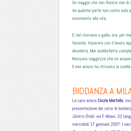
Un viaggio che non finisce mai di 
da qualche parte non conta solo 
movimento alla vita.
E nel ritornare a galla, ora, per 
facendo. Imparare con il lavoro ap
desiderio. Mai soddisfatto compl
Nessuna saggezza che mi acquieti
Il mio amore ha ritrovato la snell
BIODANZA A MIL
La cara amica
Cinzia Martello
, in
presentazione dei corsi di biodanza
Centro Omkì
, via F. Albani, 33 (a
mercoledì 17 gennaio 2007. I sec