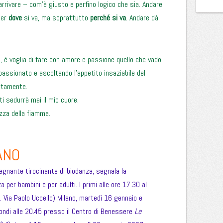
arrivare – com’è giusto e perfino logico che sia. Andare
per
dove
si va, ma soprattutto
perché
si va
. Andare dà
me, è voglia di fare con amore e passione quello che vado
passionato e ascoltando l’appetito insaziabile del
etamente.
 sedurrà mai il mio cuore.
ezza della fiamma.
ANO
segnante tirocinante di biodanza, segnala la
 per bambini e per adulti. I primi alle ore 17.30 al
ng. Via Paolo Uccello) Milano, martedì 16 gennaio e
ondi alle 20.45 presso il Centro di Benessere
Le