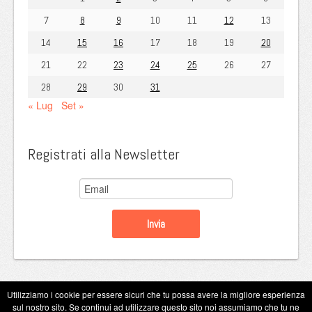
7
8
9
10
11
12
13
14
15
16
17
18
19
20
21
22
23
24
25
26
27
28
29
30
31
« Lug
Set »
Registrati alla Newsletter
Utilizziamo i cookie per essere sicuri che tu possa avere la migliore esperienza
sul nostro sito. Se continui ad utilizzare questo sito noi assumiamo che tu ne
Copyright Eugenio Guarini 2026