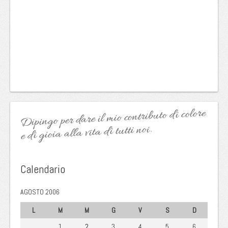
Dipingo per dare il mio contributo di colore
e di gioia alla vita di tutti noi.
Calendario
AGOSTO 2006
L
M
M
G
V
S
D
1
2
3
4
5
6