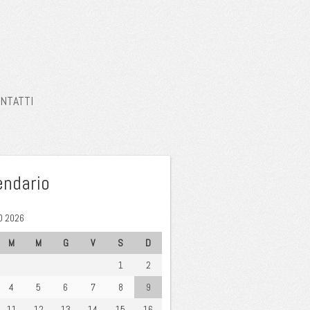
NTATTI
endario
 2026
M
M
G
V
S
D
1
2
4
5
6
7
8
9
11
12
13
14
15
16