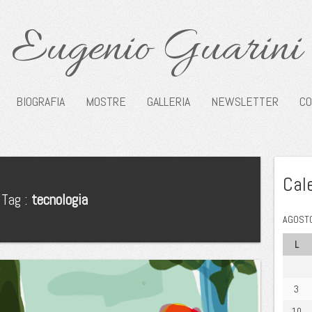
Eugenio Guarini
BIOGRAFIA
MOSTRE
GALLERIA
NEWSLETTER
CO
Cal
Tag :
tecnologia
AGOSTO
L
3
10