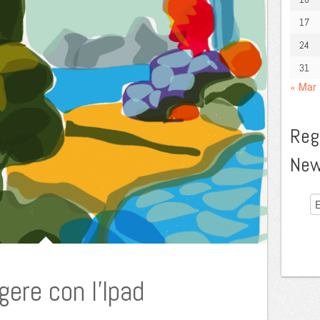
17
24
31
« Mar
Regi
New
gere con l’Ipad