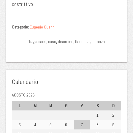
costrittivo.
Categorie:
Eugenio Guarini
Tags:
caos
,
caso
,
disordine
,
flaneur
,
ignoranza
Calendario
AGOSTO 2026
L
M
M
G
V
S
D
1
2
3
4
5
6
7
8
9