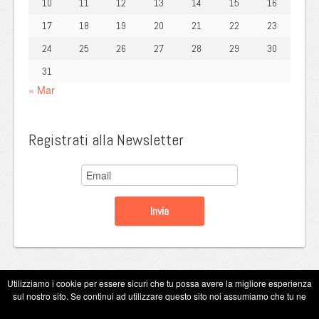
10
11
12
13
14
15
16
17
18
19
20
21
22
23
24
25
26
27
28
29
30
31
« Mar
Registrati alla Newsletter
Utilizziamo i cookie per essere sicuri che tu possa avere la migliore esperienza
sul nostro sito. Se continui ad utilizzare questo sito noi assumiamo che tu ne
Copyright Eugenio Guarini 2026