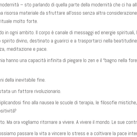
modernità – sto parlando di quella parte della modernità che ci ha a
a risorsa materiale da sfruttare all’osso senza altra considerazion
ituale molto forte.
 in ogni ambito. Il corpo è canale di messaggi ed energie spirituali, l
o spirito divino, destinato a guarirci e a trasportarci nella beatitudine
zza, meditazione e pace.
a hanno una capacità infinita di piegare lo zen e il “bagno nella for
i della inevitabile fine.
tata un fattore rivoluzionario.
licandosi fino alla nausea le scuole di terapia, le filosofie mistiche, 
sitività?
to. Ma ora vogliamo ritornare a vivere. A vivere il mondo. Le sue contr
ossiamo passare la vita a vincere lo stress e a coltivare la pace inter