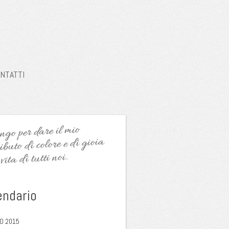
NTATTI
go per dare il mio
ibuto di colore e di gioia
vita di tutti noi.
endario
O 2015