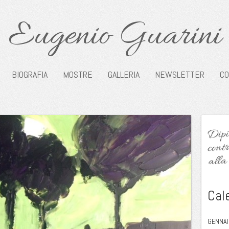
Eugenio Guarini
BIOGRAFIA
MOSTRE
GALLERIA
NEWSLETTER
CO
Dipin
contr
alla 
Cal
GENNAI