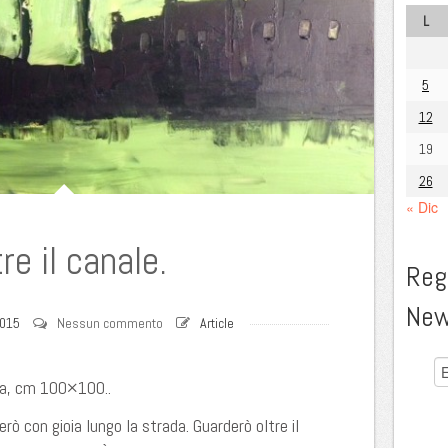
L
5
12
19
26
« Dic
re il canale.
Regi
New
2015
Nessun commento
Article
tela, cm 100×100..
rò con gioia lungo la strada. Guarderò oltre il