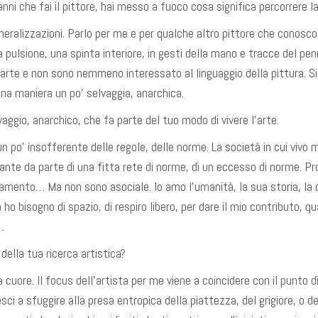
i che fai il pittore, hai messo a fuoco cosa significa percorrere la 
neralizzazioni. Parlo per me e per qualche altro pittore che conosco
ulsione, una spinta interiore, in gesti della mano e tracce del penne
’arte e non sono nemmeno interessato al linguaggio della pittura. Si
 una maniera un po’ selvaggia, anarchica.
ggio, anarchico, che fa parte del tuo modo di vivere l’arte.
 po’ insofferente delle regole, delle norme. La società in cui vivo 
nte da parte di una fitta rete di norme, di un eccesso di norme. P
tamento… Ma non sono asociale. Io amo l’umanità, la sua storia, la
 ho bisogno di spazio, di respiro libero, per dare il mio contributo, qu
…
 della tua ricerca artistica?
 cuore. Il focus dell’artista per me viene a coincidere con il punto di
iesci a sfuggire alla presa entropica della piattezza, del grigiore, o d