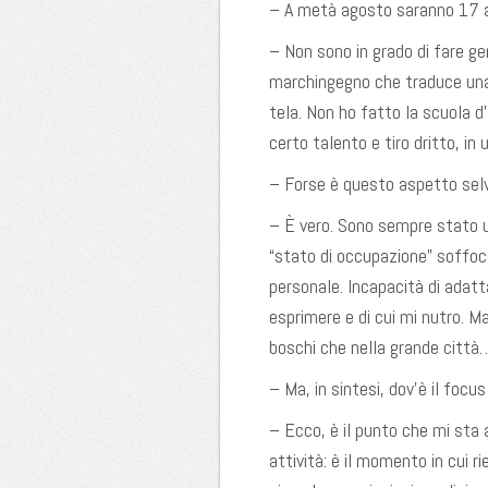
– A metà agosto saranno 17 ann
– Non sono in grado di fare ge
marchingegno che traduce una p
tela. Non ho fatto la scuola d
certo talento e tiro dritto, in
– Forse è questo aspetto selva
– È vero. Sono sempre stato un
“stato di occupazione” soffoca
personale. Incapacità di adat
esprimere e di cui mi nutro. Ma
boschi che nella grande città
– Ma, in sintesi, dov’è il focus
– Ecco, è il punto che mi sta a
attività: è il momento in cui r