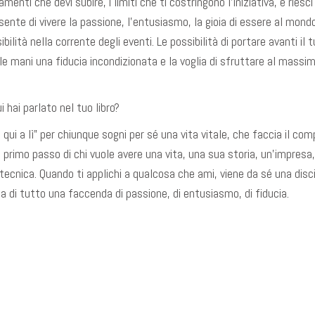
amenti che devi subire, i limiti che ti costringono l’iniziativa, e riesci
nsente di vivere la passione, l’entusiasmo, la gioia di essere al mondo
bilità nella corrente degli eventi. Le possibilità di portare avanti il
a le mani una fiducia incondizionata e la voglia di sfruttare al massi
ui hai parlato nel tuo libro?
qui a lì” per chiunque sogni per sé una vita vitale, che faccia il comp
il primo passo di chi vuole avere una vita, una sua storia, un’impresa,
ecnica. Quando ti applichi a qualcosa che ami, viene da sé una discip
ma di tutto una faccenda di passione, di entusiasmo, di fiducia.