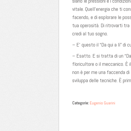
siano le pressioni e i condizion
vitale. Quell’energia che ti co
facendo, e di esplorare le possi
tua operosità. Di ritrovarti tr
credi al tuo sogno.
– E’ questo il “Da qui a lì” di c
– Esatto. E si tratta di un “Da 
floricultore o il meccanico. È 
non è per me una faccenda di t
sviluppa delle tecniche. È pri
Categorie:
Eugenio Guarini