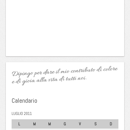
Dipingo per dare il mio contributo di colore
e di gioia alla vita di tutti noi.
Calendario
LUGLIO 2011
L
M
M
G
V
S
D