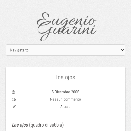
Eugenio
Guarini
los ojos
6 Dicembre 2009
Nessun commento
Article
Los ojos
(quadro di sabbia)