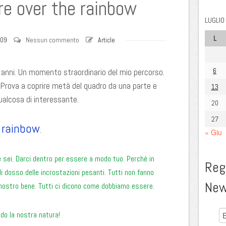
e over the rainbow
LUGLIO
L
009
Nessun commento
Article
6
i anni. Un momento straordinario del mio percorso.
 Prova a coprire metà del quadro da una parte e
13
 qualcosa di interessante.
20
27
 rainbow
.
« Giu
 sei. Darci dentro per essere a modo tuo. Perché in
Regi
i dosso delle incrostazioni pesanti. Tutti non fanno
New
l nostro bene. Tutti ci dicono come dobbiamo essere.
do la nostra natura!