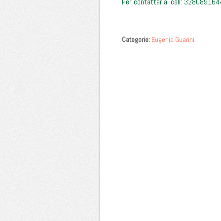
Per contattarla: cell: 328089164
Categorie:
Eugenio Guarini