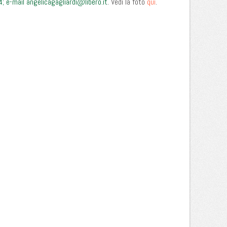
.
4; e-mail
angelicagagliardi@libero.it
Vedi la foto
qui
.