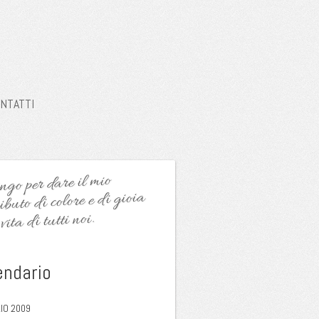
NTATTI
go per dare il mio
ibuto di colore e di gioia
vita di tutti noi.
endario
IO 2009