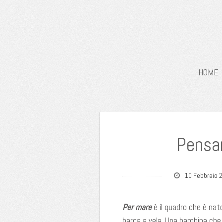
HOME
Pensar
10 Febbraio 
Per mare
è il quadro che è nat
barca a vela. Una bambina che