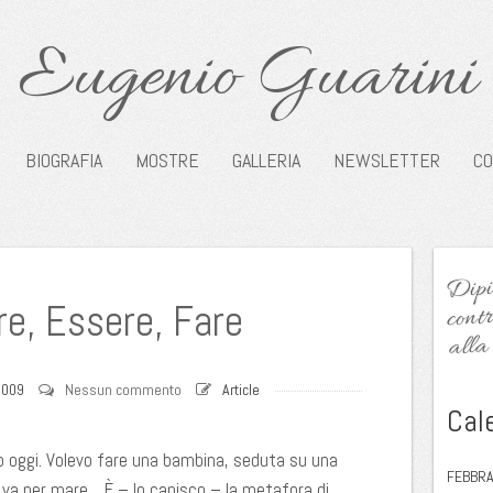
Eugenio Guarini
BIOGRAFIA
MOSTRE
GALLERIA
NEWSLETTER
CO
Dipin
contr
e, Essere, Fare
alla 
2009
Nessun commento
Article
Cal
o oggi. Volevo fare una bambina, seduta su una
FEBBRA
 va per mare… È – lo capisco – la metafora di