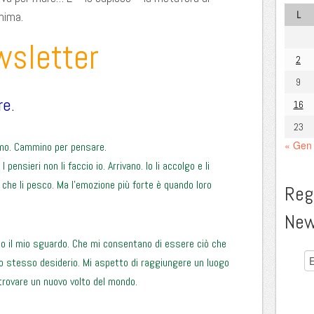
L
nima.
wsletter
2
9
re.
16
23
« Gen
smo. Cammino per pensare.
I pensieri non li faccio io. Arrivano. Io li accolgo e li
, che li pesco. Ma l’emozione più forte è quando loro
Regi
New
no il mio sguardo. Che mi consentano di essere ciò che
o stesso desiderio. Mi aspetto di raggiungere un luogo
trovare un nuovo volto del mondo.